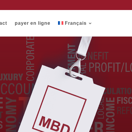
act
payer en ligne
Français